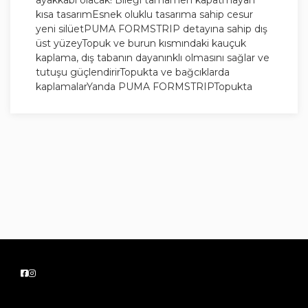
kısa tasarımEsnek oluklu tasarıma sahip cesur
yeni silüetPUMA FORMSTRIP detayına sahip dış
üst yüzeyTopuk ve burun kısmındaki kauçuk
kaplama, dış tabanın dayanınklı olmasını sağlar ve
tutuşu güçlendirirTopukta ve bağcıklarda
kaplamalarYanda PUMA FORMSTRIPTopukta
göz alıcı PUMA Logosu