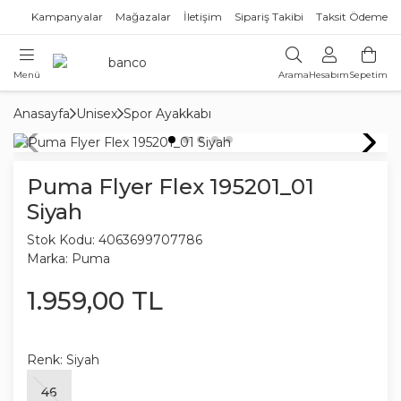
Kampanyalar
Mağazalar
İletişim
Sipariş Takibi
Taksit Ödeme
Menü
Arama
Hesabım
Sepetim
Anasayfa
Unisex
Spor Ayakkabı
Puma Flyer Flex 195201_01
Siyah
Stok Kodu:
4063699707786
Marka:
Puma
1.959
,
00
TL
Renk:
Siyah
46