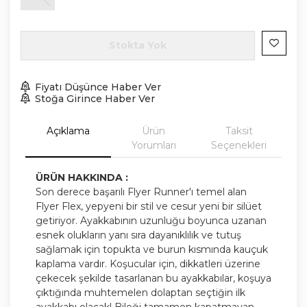
Stokta Yok
Fiyatı Düşünce Haber Ver
Stoğa Girince Haber Ver
Açıklama
Ürün
Taksit
Yorumları
Seçenekleri
ÜRÜN HAKKINDA :
Son derece başarılı Flyer Runner'ı temel alan
Flyer Flex, yepyeni bir stil ve cesur yeni bir silüet
getiriyor. Ayakkabının uzunluğu boyunca uzanan
esnek olukların yanı sıra dayanıklılık ve tutuş
sağlamak için topukta ve burun kısmında kauçuk
kaplama vardır. Koşucular için, dikkatleri üzerine
çekecek şekilde tasarlanan bu ayakkabılar, koşuya
çıktığında muhtemelen dolaptan seçtiğin ilk
ayakkabı olacak! Bileği tamamen kapatmayan