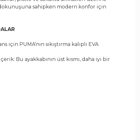
il dokunuşuna sahipken modern konfor için
DALAR
ns için PUMA'nın sıkıştırma kalıplı EVA
erik: Bu ayakkabının üst kısmı, daha iyi bir
n bir adım olarak en az %20 geri dönüştürülmüş
tir
entetik katmanlı file üst kısım Enjekte edilmiş
k dış taban Yan tarafta PUMA Formstrip Yan
ve dilde PUMA Cat logosu Yan tarafta BMW M