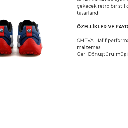
Çay Bardak Setleri
çekecek retro bir st
tasarlandı.
Bardaklar
Su Bardak Seti
ÖZELLİKLER VE FAY
Meşrubat Bardakları
Bardak Setleri
CMEVA: Hafif performa
malzemesi
Geri Dönüştürülmüş İç
geleceğe doğru atıla
malzemeyle üretilmiş
DETAYLAR
Retro-modern silüet S
EVA orta taban Kauçu
tarafta, dış tabanda 
Motorsport markası