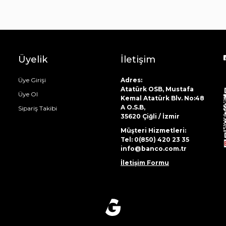
Üyelik
İletişim
Üye Girişi
Adres:
Atatürk OSB, Mustafa
Üye Ol
Kemal Atatürk Blv. No:48
A O.S.B,
Sipariş Takibi
35620 Çiğli / İzmir
Müşteri Hizmetleri:
Tel: 0(850) 420 23 35
info@banco.com.tr
İletişim Formu