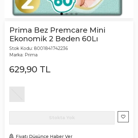
Prima Bez Premcare Mini
Ekonomik 2 Beden 60Lı
Stok Kodu:
8001841742236
Marka:
Prima
629
,
90
TL
Stokta Yok
Fiyatı Düşünce Haber Ver