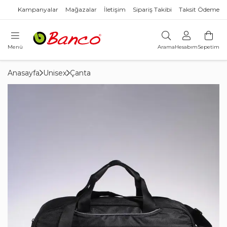
Kampanyalar
Mağazalar
İletişim
Sipariş Takibi
Taksit Ödeme
Menü
Arama
Hesabım
Sepetim
Anasayfa
Unisex
Çanta