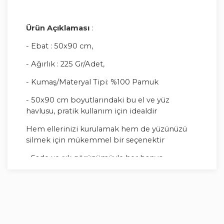
Ürün Açıklaması
:
- Ebat : 50x90 cm,
- Ağırlık : 225 Gr/Adet,
- Kumaş/Materyal Tipi: %100 Pamuk
- 50x90 cm boyutlarındaki bu el ve yüz
havlusu, pratik kullanım için idealdir
Hem ellerinizi kurulamak hem de yüzünüzü
silmek için mükemmel bir seçenektir
- Sade ve şık görünümüyle her banyo
dekorasyonuna uyum sağlayan düz desen
tasarımı,
zamansız bir estetik sunar
- Tek parça olarak sunulan bu havlu, ihtiyacınız