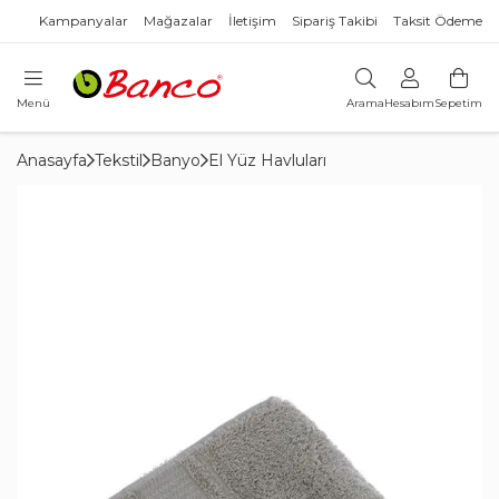
Kampanyalar
Mağazalar
İletişim
Sipariş Takibi
Taksit Ödeme
Menü
Arama
Hesabım
Sepetim
Anasayfa
Tekstil
Banyo
El Yüz Havluları