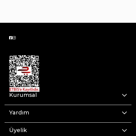
olan tek havluyla banyo rutininizi kolaylaştırır
ve
minimalist bir kullanım sağlar
- Pamuklu yapısı sayesinde suyu hızla emer ve
hızlı kurur, böylece banyo sonrası kendinizi
rahat hissetmenizi sağlar
Yıkama Talimatı :
• 30 Derecede makinede yıkanabilir
• Beyazlatıcı kullanımı önerilmez
• Kurutucu kullanımı önerilmez
Kurumsal
• Detaylı bakım talimatları için lütfen ürün
etiketini kontrol ediniz.
Yardım
Üyelik