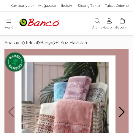
Kampanyalar
Mağazalar
İletişim
Sipariş Takibi
Taksit Ödeme
Menü
Arama
Hesabım
Sepetim
Anasayfa
Tekstil
Banyo
El Yüz Havluları