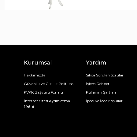
Çerezlik
Ceket
Tek Kişilik
Çarşaflar
Çatal & Kaşık & Bıçak
Bot & Çizme
Çift Kişilik
Tek Kişilik
Kaşıklar
Bluz
Çift Kişilik
Battaniye Seti
Çatallar
Atkı Bere Eldiven
Tek Kişilik
Çatal Bıçak Kaşık Takımları
Alezler
Abiye
Çift Kişilik
Bıçaklar
Yastık Alezi
Bıçak Set
Tek Kişilik
Çift Kişilik
Amerikan Servis
Kurumsal
Yardım
Hakkımızda
Sıkça Sorulan Sorular
Güvenlik ve Gizlilik Politikası
İşlem Rehberi
KVKK Başvuru Formu
Kullanım Şartları
İnternet Sitesi Aydınlatma
İptal ve İade Koşulları
Metni