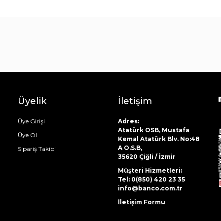
Çay Bardak Setleri
Bardaklar
Su Bardak Seti
Meşrubat Bardakları
Bardak Setleri
Üyelik
İletişim
Üye Girişi
Adres:
Atatürk OSB, Mustafa
Üye Ol
Kemal Atatürk Blv. No:48
A O.S.B,
Sipariş Takibi
35620 Çiğli / İzmir
Müşteri Hizmetleri:
Tel: 0(850) 420 23 35
info@banco.com.tr
İletişim Formu