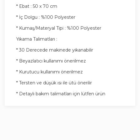
* Ebat : 50 x 70 cm
* İç Dolgu : %100 Polyester
* Kumaş/Materyal Tipi : %100 Polyester
Yıkama Talimatları :
* 30 Derecede makinede yıkanabilir
* Beyazlatıcı kullanımı önerilmez
* Kurutucu kullanımı önerilmez
* Tersten ve düşük ısı ile ütü önerilir
* Detaylı bakım talimatları için lütfen ürün
etiketini kontrol ediniz.
Cildinizle dost, yumuşak ve konforlu bir uyku
deneyimi sunar
%100 mikrofiber bileşeni ile sıvı geçirmez özelliği,
yastığınızın uzun süre temiz ve hijyenik kalmasını