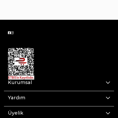
sağlar
Standart yastıklarınıza mükemmel uyum
sağlayarak kayma veya sarkma yapmaz
Kurumsal
Yardım
Üyelik