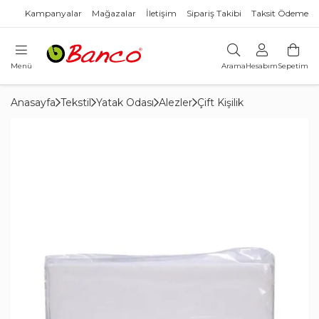
Kampanyalar
Mağazalar
İletişim
Sipariş Takibi
Taksit Ödeme
Menü
Arama
Hesabım
Sepetim
Anasayfa
Tekstil
Yatak Odası
Alezler
Çift Kişilik