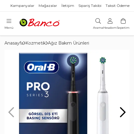
Kampanyalar
Mağazalar
İletişim
Sipariş Takibi
Taksit Ödeme
Menü
Arama
Hesabım
Sepetim
Anasayfa
Kozmetik
Ağız Bakım Ürünleri