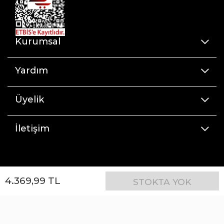
Dünya çapında diş hekimlerinin kullandığı 1
numaralı diş fırçası olan Oral-B’yi seçin 30 gün
deneme süresi i̇le
Kurumsal
Yardım
Üyelik
İletişim
4.369
,
99
TL
STOKTA YOK