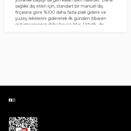
yuvarlak başlığı da geri kalan işleri halleder. Daha
sağlıklı diş etleri için, standart bir manuel diş
fırçasına göre %100 daha fazla plak giderir ve
yüzey lekelerini gidererek ilk günden itibaren
gülümsemenizi daha beyaz kılar. Üstelik, diş
fırçası, fırçalama hızını azaltan ve sert
fırçaladığınızda daha nazik fırçalamanız için sizi
uyaran 360 ̊diş eti basınç kontrol teknolojisi ile
hassas diş etinizi korumaya yardım eder. Oral-B
Pro 3, elektrikli diş fırçasına geçmek ve ağız
sağlığını iyileştirmek isteyen herkes için
vazgeçilmez diş fırçasıdır.
3 fırçalama modu: günlük temizlik, beyazlatma
ve hassas
Lityum İyon pil sayesinde pil tek şarj ile 2
haftadan fazla dayanır
2 dakikalık dahili zamanlayıcı ile daha uzun süre
diş fırçalamanıza yardımcı olur
İçindekiler: 1 şarj cihazlı 2 gövde, 2 fırça başlığı