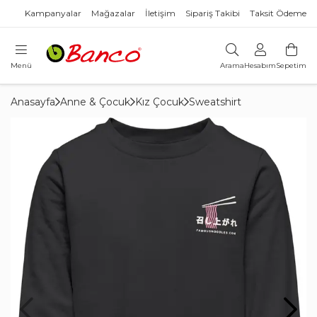
Kampanyalar
Mağazalar
İletişim
Sipariş Takibi
Taksit Ödeme
Menü
Arama
Hesabım
Sepetim
Anasayfa
Anne & Çocuk
Kız Çocuk
Sweatshirt