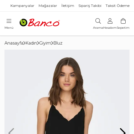
Kampanyalar
Mağazalar
İletişim
Sipariş Takibi
Taksit Ödeme
Menü
Arama
Hesabım
Sepetim
Anasayfa
Kadın
Giyim
Bluz