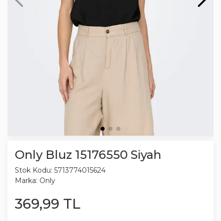
Only Bluz 15176550 Siyah
Stok Kodu:
5713774015624
Marka:
Only
369
,
99
TL