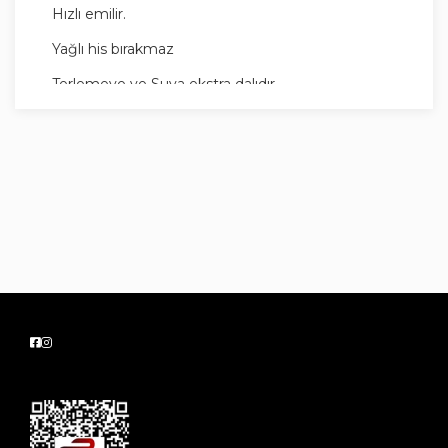
Hızlı emilir.
Yağlı his bırakmaz
Terlemeye ve Suya ekstra dalıdır.
Güneşe çıkmadan önce cildinize
uygulayın.Korumanın devam etmesi için terleme
& kurulanma sonrası tekrar uygulayın.
Ciltle uyumu dermatolojik olarak onaylanmıştır.