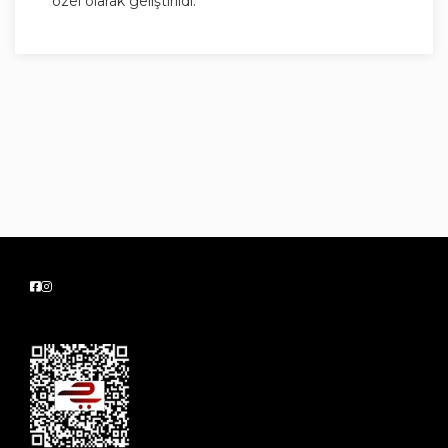
özel olarak geliştirildi.
Koku: Okyanus özleri
Alüminyum (ACH) içermez.
Pudrasızdır.
15cm mesafeden temiz ve kuru koltuk altına
püskürtün. Ürünün tamamen kurumasını
bekleyin.
Ciltle uyumu dermatolojik olarak test edilmiştir.