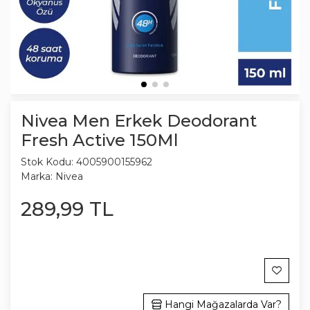
Nivea Men Erkek Deodorant
Fresh Active 150Ml
Stok Kodu:
4005900155962
Marka:
Nivea
289
,
99
TL
Hangi Mağazalarda Var?