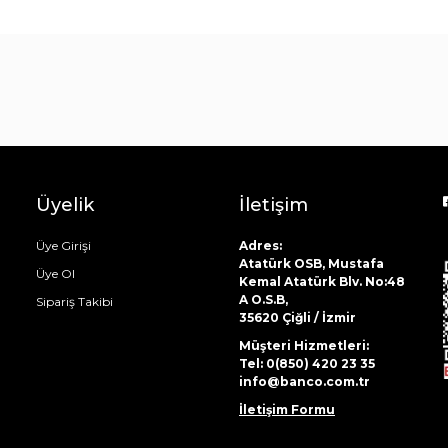
Üyelik
İletişim
Üye Girişi
Adres:
Atatürk OSB, Mustafa
Üye Ol
Kemal Atatürk Blv. No:48
A O.S.B,
Sipariş Takibi
35620 Çiğli / İzmir
Müşteri Hizmetleri:
Tel: 0(850) 420 23 35
info@banco.com.tr
İletişim Formu