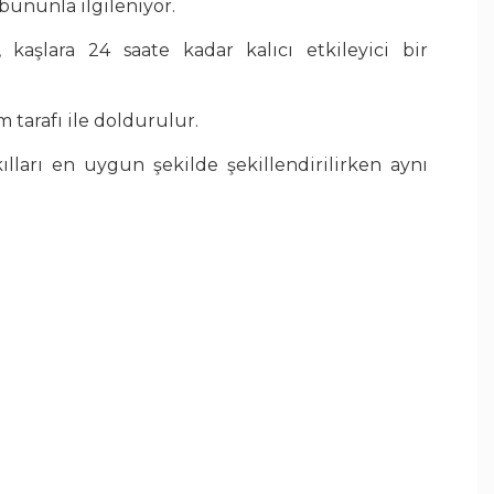
 bununla ilgileniyor.
, kaşlara 24 saate kadar kalıcı etkileyici bir
 tarafı ile doldurulur.
 kılları en uygun şekilde şekillendirilirken aynı
pratik Lifter fırçası sayesinde sonuç inanılmaz!
ım, Tattoo Brow Lift 2'si 1 arada ile herkesin
 şekilde doğal bir şekilde kalkık kaş
ı sağlar.