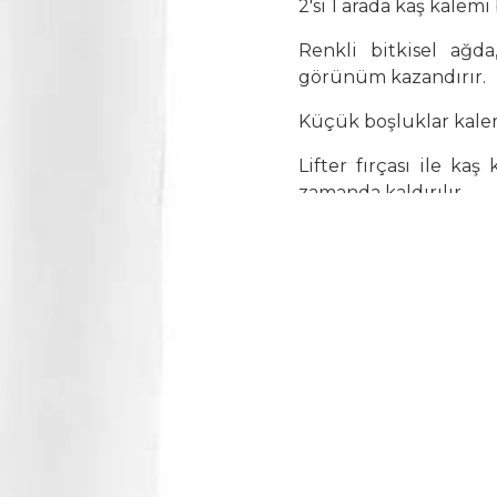
2'si 1 arada kaş kalemi
Çay Bardak Setleri
Renkli bitkisel ağda
Bardaklar
görünüm kazandırır.
Su Bardak Seti
Meşrubat Bardakları
Küçük boşluklar kalem
Bardak Setleri
Lifter fırçası ile kaş
zamanda kaldırılır.
Yenilikçi formülü ve 
Hızlı ve kolay kullan
evinden mükemmel
görünümüne ulaşmasın