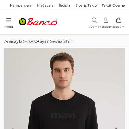
Kampanyalar
Mağazalar
İletişim
Sipariş Takibi
Taksit Ödeme
Menü
Arama
Hesabım
Sepetim
Anasayfa
Erkek
Giyim
Sweatshirt