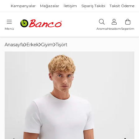
Kampanyalar
Mağazalar
İletişim
Sipariş Takibi
Taksit Ödeme
Menü
Arama
Hesabım
Sepetim
Anasayfa
Erkek
Giyim
Tişört