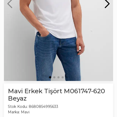
Mavi Erkek Tişört M061747-620
Beyaz
Stok Kodu:
8680854995633
Marka:
Mavi