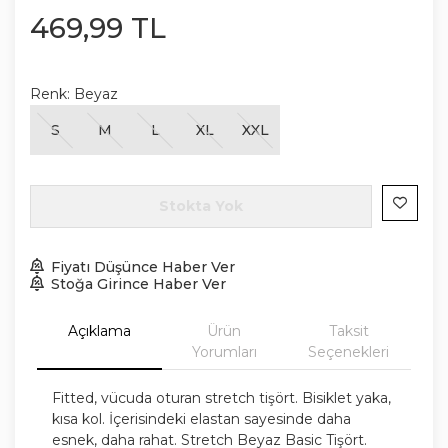
469
,
99
TL
Renk:
Beyaz
S
M
L
XL
XXL
Stokta Yok
Fiyatı Düşünce Haber Ver
Stoğa Girince Haber Ver
Açıklama
Ürün
Taksit
Yorumları
Seçenekleri
Fitted, vücuda oturan stretch tişört. Bisiklet yaka,
kısa kol. İçerisindeki elastan sayesinde daha
esnek, daha rahat. Stretch Beyaz Basic Tişört.