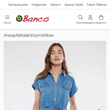
Kampanyalar
Mağazalar
İletişim
Sipariş Takibi
Taksit Ödeme
Menü
Arama
Hesabım
Sepetim
Anasayfa
Kadın
Giyim
Elbise