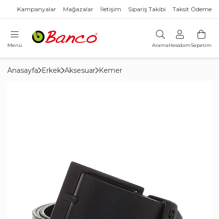
Kampanyalar
Mağazalar
İletişim
Sipariş Takibi
Taksit Ödeme
Menü
Arama
Hesabım
Sepetim
Anasayfa
Erkek
Aksesuar
Kemer