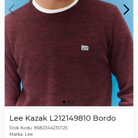
Lee Kazak L212149810 Bordo
Stok Kodu:
8682344230125
Marka:
Lee