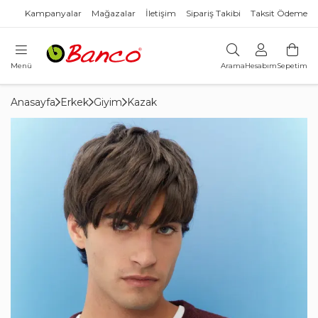
Kampanyalar
Mağazalar
İletişim
Sipariş Takibi
Taksit Ödeme
Menü
Arama
Hesabım
Sepetim
Anasayfa
Erkek
Giyim
Kazak