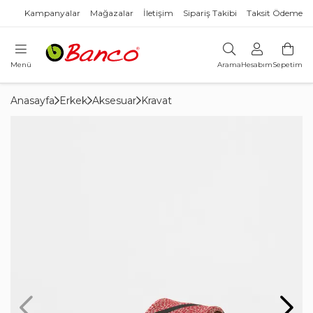
Kampanyalar
Mağazalar
İletişim
Sipariş Takibi
Taksit Ödeme
Menü
Arama
Hesabım
Sepetim
Anasayfa
Erkek
Aksesuar
Kravat