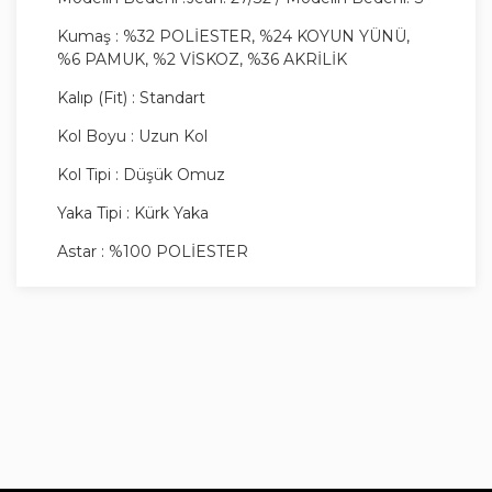
Kumaş : %32 POLİESTER, %24 KOYUN YÜNÜ,
%6 PAMUK, %2 VİSKOZ, %36 AKRİLİK
Kalıp (Fit) : Standart
Kol Boyu : Uzun Kol
Kol Tipi : Düşük Omuz
Yaka Tipi : Kürk Yaka
Astar : %100 POLİESTER