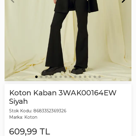
Koton Kaban 3WAK00164EW
Siyah
Stok Kodu:
8683352369326
Marka:
Koton
609
,
99
TL