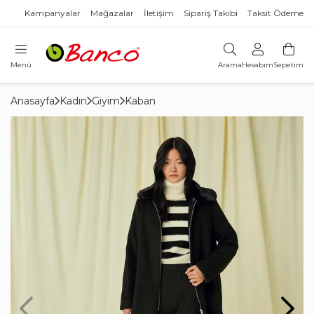
Kampanyalar
Mağazalar
İletişim
Sipariş Takibi
Taksit Ödeme
Menü
Arama
Hesabım
Sepetim
Anasayfa
Kadın
Giyim
Kaban