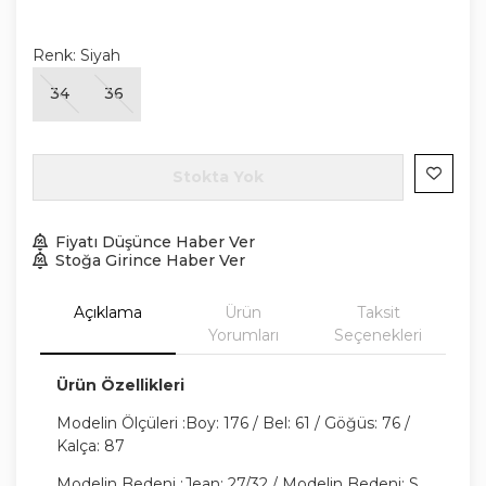
Renk:
Siyah
34
36
Stokta Yok
Fiyatı Düşünce Haber Ver
Stoğa Girince Haber Ver
Açıklama
Ürün
Taksit
Yorumları
Seçenekleri
Ürün Özellikleri
Modelin Ölçüleri :Boy: 176 / Bel: 61 / Göğüs: 76 /
Kalça: 87
Modelin Bedeni :Jean: 27/32 / Modelin Bedeni: S