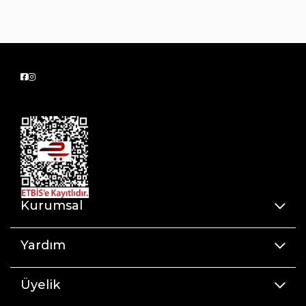
Bulaşık makinesinde temizlenebilir.
Perla tencere serisi düz kapakları sayesinde
bulaşık makinasında fazla yer kaplamaz ayrıca
kolay dizilim için idealdir. İndüksiyon dahil her
türlü ocak üzerinde en yüksek ısı transferi
sağlayan
Solar Base taban sistemi sayesinde maksimum
zaman ve enerji tasarrufu sağlar.
Kurumsal
Yardım
Üyelik