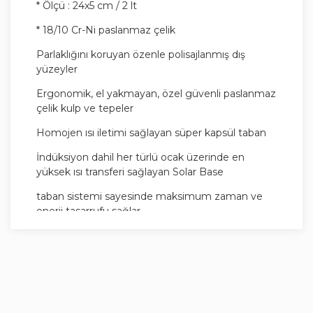
* Ölçü : 24x5 cm / 2 lt
* 18/10 Cr-Ni paslanmaz çelik
Parlaklığını koruyan özenle polisajlanmış dış
yüzeyler
Ergonomik, el yakmayan, özel güvenli paslanmaz
çelik kulp ve tepeler
Homojen ısı iletimi sağlayan süper kapsül taban
İndüksiyon dahil her türlü ocak üzerinde en
yüksek ısı transferi sağlayan Solar Base
taban sistemi sayesinde maksimum zaman ve
enerji tasarrufu sağlar.
İlk kullanımdan önce sıcak su ve bulaşık deterjan
ile temizleyiniz.
Sıcak ve yağsız olarak içinde gıda maddesi
olmadan ocak üzerinde uzun süre bırakmayınız.