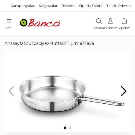
Kampanyalar
Mağazalar
İletişim
Sipariş Takibi
Taksit Ödeme
Menü
Arama
Hesabım
Sepetim
Anasayfa
Züccaciye
Mutfak
Pişirme
Tava