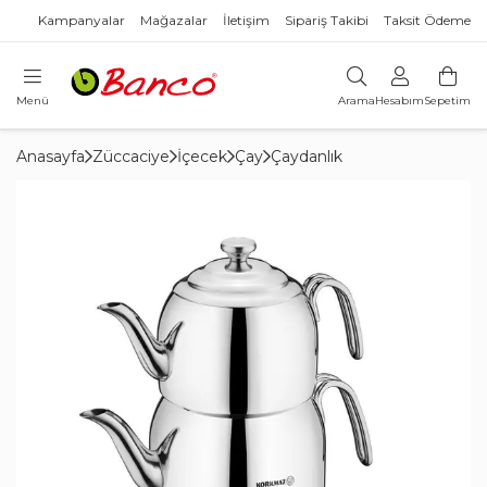
Kampanyalar
Mağazalar
İletişim
Sipariş Takibi
Taksit Ödeme
Menü
Arama
Hesabım
Sepetim
Anasayfa
Züccaciye
İçecek
Çay
Çaydanlık