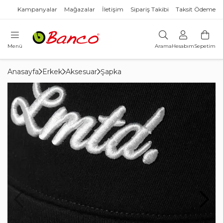
Kampanyalar
Mağazalar
İletişim
Sipariş Takibi
Taksit Ödeme
Menü
Arama
Hesabım
Sepetim
Anasayfa
Erkek
Aksesuar
Şapka