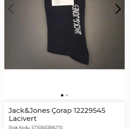
Jack&Jones Çorap 12229545
Lacivert
Stok Kodu:
5715363388270