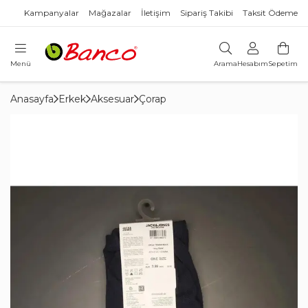
Kampanyalar
Mağazalar
İletişim
Sipariş Takibi
Taksit Ödeme
Menü
Arama
Hesabım
Sepetim
Anasayfa
Erkek
Aksesuar
Çorap