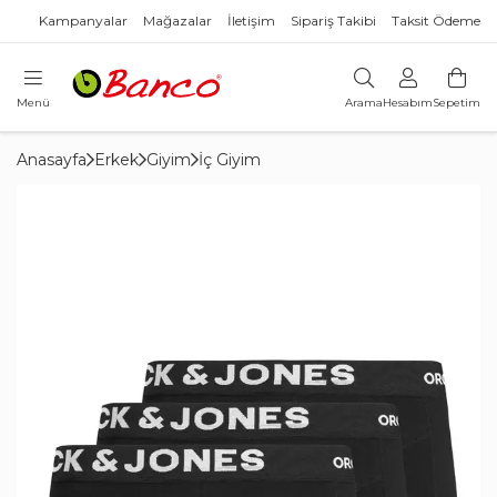
Kampanyalar
Mağazalar
İletişim
Sipariş Takibi
Taksit Ödeme
Menü
Arama
Hesabım
Sepetim
Anasayfa
Erkek
Giyim
İç Giyim