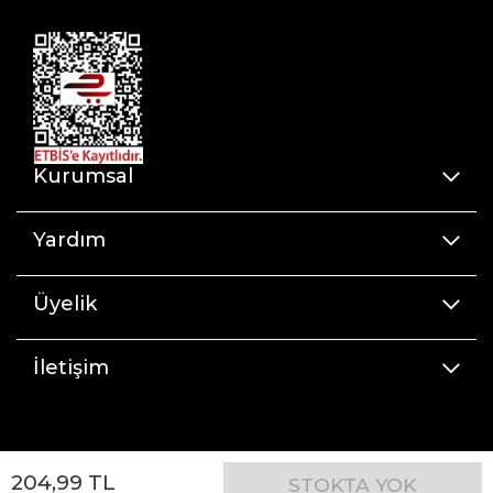
Kurumsal
Yardım
Üyelik
İletişim
204
,
99
TL
STOKTA YOK