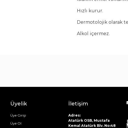
Çay Bardak Setleri
Hızlı kurur.
Bardaklar
Su Bardak Seti
Dermotolojik olarak te
Meşrubat Bardakları
Alkol içermez.
Bardak Setleri
Üyelik
İletişim
Üye Girişi
Adres:
Atatürk OSB, Mustafa
Üye Ol
Kemal Atatürk Blv. No:48