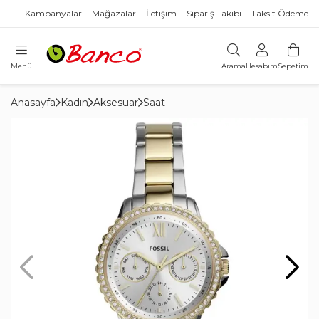
Kampanyalar
Mağazalar
İletişim
Sipariş Takibi
Taksit Ödeme
Menü
Arama
Hesabım
Sepetim
Anasayfa
Kadın
Aksesuar
Saat