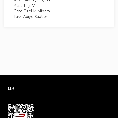
Kasa Materyali: Çelik
Kasa Taşı: Var
Cam Özellik: Mineral
Tarz: Abiye Saatler
Kadran Yapısı
Kadran Renk: Metalik Gri
Kadran Tipi: Analog
Kadran Taşı: Yok
Kadran Işık: Yok
Kordon Yapısı
Kordon Rengi: Altın Rengi/Metalik Gri
Kordon Özellik: Çelik
Kordon Uzunluğu: 18 cm
Özellikler
Su Geçirmezlik: 5 ATM
Kronometre: Yok
Fonksiyon: 24 Saat|Gün
Takvim: Var
Alarm: Yok