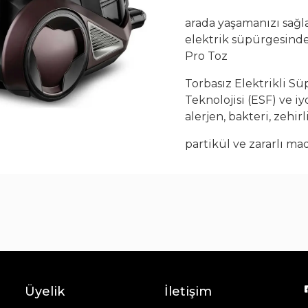
Çay Bardak Setleri
arada yaşamanızı sağla
Bardaklar
elektrik süpürgesind
Su Bardak Seti
Pro Toz
Meşrubat Bardakları
Bardak Setleri
Torbasız Elektrikli Süp
Teknolojisi (ESF) ve i
alerjen, bakteri, zehirl
partikül ve zararlı ma
fabrikalarında, kömür
santrallerinde kullan
uygundur. İyonizer öze
zararlı maddeler zemi
bulunduğunuz her o
daim hijyenik olmasını 
(HEPA 13) ile polen, ba
Üyelik
İletişim
belirtilere neden