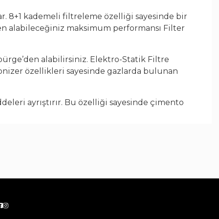
r. 8+1 kademeli filtreleme özelliği sayesinde bir
en alabileceğiniz maksimum performansı Filter
ürge’den alabilirsiniz. Elektro-Statik Filtre
yonizer özellikleri sayesinde gazlarda bulunan
i
ddeleri ayrıştırır. Bu özelliği sayesinde çimento
 ve benzeri maddelerin yakıldığı elektrik
ıma
lliği sayesinde, gazlarda bulunan zehirli ve
ne iner ve ESF sistemiyle içinde
rtamın her
sağlar. Yüksek Verimli Partikül Filtresi 13
kteri ve evcil hayvan tüyü gibi astım ve alerjik