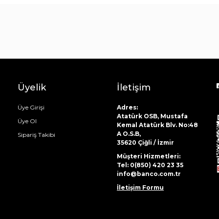
Çay Bardak Setleri
Bardaklar
Su Bardak Seti
Meşrubat Bardakları
Bardak Setleri
Üyelik
İletişim
Üye Girişi
Adres:
Atatürk OSB, Mustafa
Üye Ol
Kemal Atatürk Blv. No:48
A O.S.B,
Sipariş Takibi
35620 Çiğli / İzmir
Müşteri Hizmetleri:
Tel: 0(850) 420 23 35
info@banco.com.tr
İletişim Formu