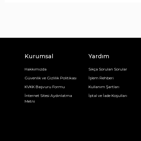
Çerezlik
Ceket
Tek Kişilik
Çarşaflar
Çatal & Kaşık & Bıçak
Bot & Çizme
Çift Kişilik
Tek Kişilik
Kaşıklar
Bluz
Çift Kişilik
Battaniye Seti
Çatallar
Atkı Bere Eldiven
Tek Kişilik
Çatal Bıçak Kaşık Takımları
Alezler
Abiye
Çift Kişilik
Bıçaklar
Yastık Alezi
Bıçak Set
Tek Kişilik
Kurumsal
Yardım
Çift Kişilik
Amerikan Servis
Hakkımızda
Sıkça Sorulan Sorular
Güvenlik ve Gizlilik Politikası
İşlem Rehberi
KVKK Başvuru Formu
Kullanım Şartları
İnternet Sitesi Aydınlatma
İptal ve İade Koşulları
Metni