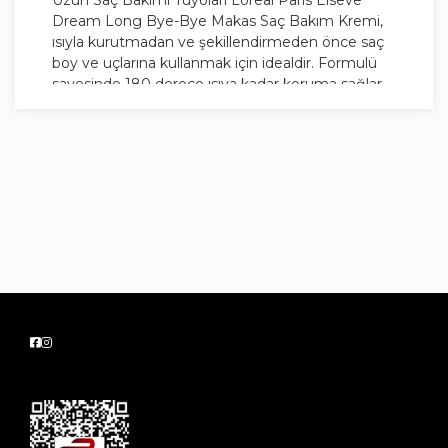
Uzun Saç Bakımı Tüyoları Loreal Paris Elseve
Dream Long Bye-Bye Makas Saç Bakım Kremi,
ısıyla kurutmadan ve şekillendirmeden önce saç
boy ve uçlarına kullanmak için idealdir. Formulü
sayesinde 180 derece ısıya kadar koruma sağlar.
Kullanım
Islak ya da kuru saça uygulanabilir. Gözlerle
temas halinde derhal durulayınız. Daha etkili bir
sonuç için, Dream Long ailesinin diğer ürünleriyle
kullanılması önerilir.
Uzun, Yıpranmış Saçlar İçin.