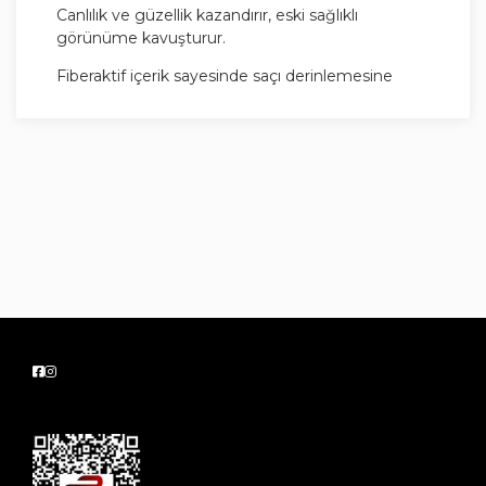
Canlılık ve güzellik kazandırır, eski sağlıklı
görünüme kavuşturur.
Fiberaktif içerik sayesinde saçı derinlemesine
besler ve hasara karşı dayanıklılığını artırır.
Saçı yumuşatır ve parlaklık verir.
Düzenli kullanımda saçları güçlendirir, koparak
dökülmelere karşı etkilidir.*
PETA onaylıdır ve vegandır. Hayvanlar üzerinde
test edilmemiştir.
Kullanım Talimatları
Avucunuza yeterli miktarda şampuan alın.
Islak saça dipten uca masaj yaparak uygulayın.
Köpürtüp durulayın. Daha iyi sonuç için 2 kez
uygulama önerilir.
Güvenlik Bilgileri