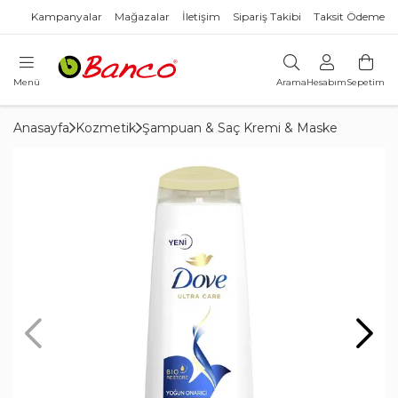
Kampanyalar
Mağazalar
İletişim
Sipariş Takibi
Taksit Ödeme
Menü
Arama
Hesabım
Sepetim
Anasayfa
Kozmetik
Şampuan & Saç Kremi & Maske