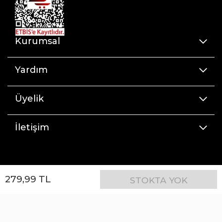
Gözle temas halinde ılık suyla durulayın.
Serin, güneş ışığından uzak bir yerde saklayın.
Kurumsal
Yardım
Üyelik
İletişim
279
,
99
TL
STOKTA YOK