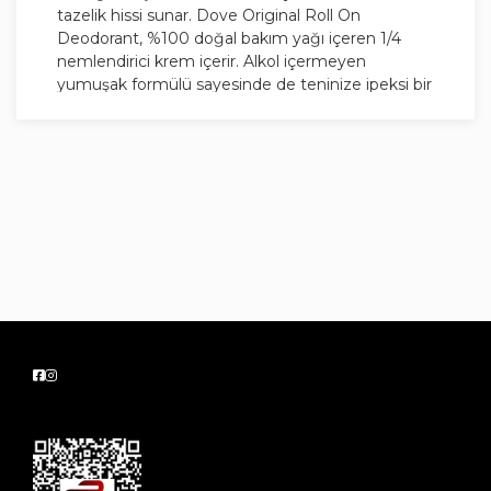
tazelik hissi sunar. Dove Original Roll On
Deodorant, %100 doğal bakım yağı içeren 1/4
nemlendirici krem içerir. Alkol içermeyen
yumuşak formülü sayesinde de teninize ipeksi bir
dokunuş sağlar.
Cilt sağlığını düşünerek cildi tahriş etmeyen, ter
kokusu ve ıslaklık önleyici olan Dove deodorant
etkili koruma sağlar. Ayrıca cildinize karşı son
derece naziktir. Bu sayede koltuk altınız için
endişelenmekten kurtulabilir, gün boyu uzun
süre kalıcı tazelik ve ferahlık hissini yaşayabilirsiniz.
Gün boyu ferah ve temiz bir cilt hissi verir. Günlük
kullanıma uygundur. Cilt uyumu dermatolojik
olarak test edilmiştir. Dove Original Roll On
Deodorant ter kokusu ve terden kaynaklı ıslaklığı
48 saat boyunca önler. Bu sayede koltuk altınız
için endişelenmeden gün boyu kalıcı tazelik ve
ferahlık hissini yaşayabilirsiniz.
Nasıl Kullanılır ? :