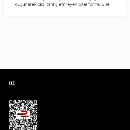
düşünerek cildi tahriş etmeyen özel formulü ile
koltuk altlarınıza cildinizin ihtiyaç duyduğu bakımı
yapmanızı sağlar. Alkol içermeyen formülü ile
cildinize nazik davranır.
İçerisindeki ¼ nemlendirici ve proseramid
teknolojisi ile cildinize bakım yaparken aynı
zamanda gün boyu ferah ve temiz koltuk altları
için taze ve ferah bir cilt hissi verir. Günlük
kullanıma uygundur. Cilt uyumu dermatolojik
olarak test edilmiştir
Kullanımı Nasıldır?
Peki bu deodorant nasıl kullanılır? Deodorantı
giysilerinizi giyilmeden önce kollarınızı kaldırılıp
koltuk altınıza uygulayın.
Ürün Özellikleri Nelerdir?
Dove’un cildinize en nazik formülü.
İçerisindeki proseramid teknolojisi ve ¼