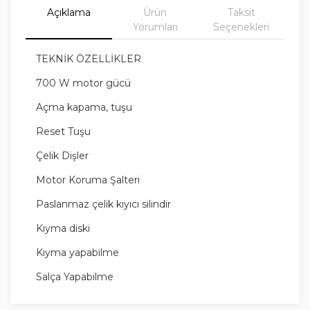
Açıklama
Ürün
Taksit
Yorumları
Seçenekleri
TEKNİK ÖZELLİKLER
700 W motor gücü
Açma kapama, tuşu
Reset Tuşu
Çelik Dişler
Motor Koruma Şalteri
Paslanmaz çelik kıyıcı silindir
Kıyma diski
Kıyma yapabilme
Salça Yapabilme
İçli köfte aparatı