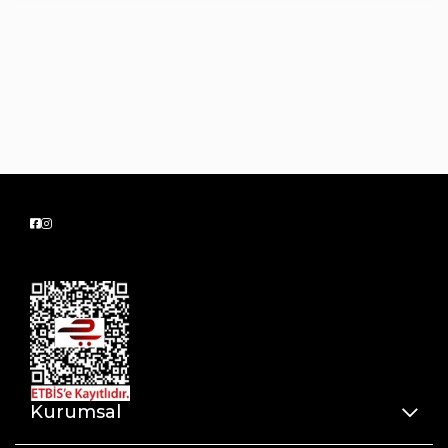
Sosis sucuk hunisi
Aksesuar bölümü
Kablo yuvası
700 W GÜÇLÜ MOTOR
GH21220 MeatChef Et Kıyma Makinesi, 700 W
motor gücü ile donatılmış, et ve diğer
malzemeleri hızlı ve kolay bir şekilde
kıyma işlemi yapabilmenizi sağlar. Bu güçlü
motor, en zorlu et parçalarını bile zahmetsizce
işler, bu sayede her defasında pürüzsüz ve
eşit bir kıyma elde edersiniz. Özellikle ev yapımı
köfte, sosis ve sucuk hazırlamak isteyenler için
ideal bir çözüm sunan MeatChef,
mutfakta işlerinizi hızlandırır ve daha keyifli hale
Kurumsal
getirir. Motorun yüksek performansı sayesinde
zaman kaybetmeden en iyi sonuçlara