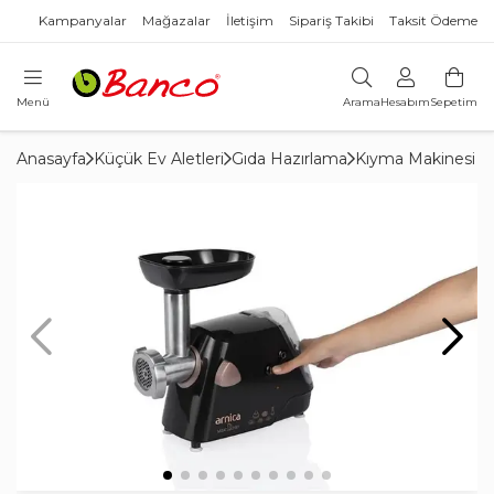
Kampanyalar
Mağazalar
İletişim
Sipariş Takibi
Taksit Ödeme
Menü
Arama
Hesabım
Sepetim
Anasayfa
Küçük Ev Aletleri
Gıda Hazırlama
Kıyma Makinesi