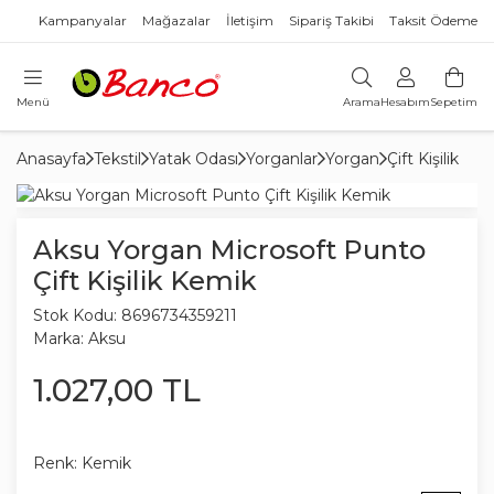
Kampanyalar
Mağazalar
İletişim
Sipariş Takibi
Taksit Ödeme
Menü
Arama
Hesabım
Sepetim
Anasayfa
Tekstil
Yatak Odası
Yorganlar
Yorgan
Çift Kişilik
Aksu Yorgan Microsoft Punto
Çift Kişilik Kemik
Stok Kodu:
8696734359211
Marka:
Aksu
1.027
,
00
TL
Renk:
Kemik